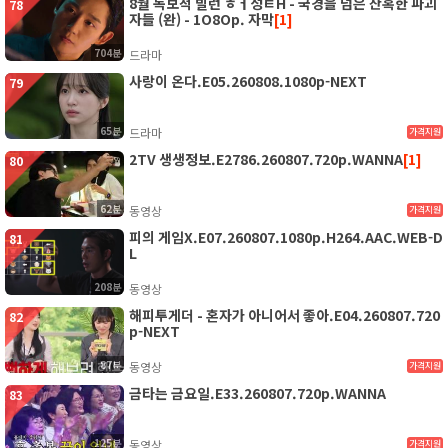
8월 독보적 빌런 ㅎㅓ성ㅌH - 국경을 넘은 잔혹한 파괴
78
자들 (완) - 1O8Op. 자막
[1]
704분
드라마
사랑이 온다.E05.260808.1080p-NEXT
79
65분
드라마
가격지원
2TV 생생정보.E2786.260807.720p.WANNA
[1]
80
62분
동영상
가격지원
피의 게임X.E07.260807.1080p.H264.AAC.WEB-D
81
L
208분
동영상
해피투게더 - 혼자가 아니어서 좋아.E04.260807.720
82
p-NEXT
87분
동영상
가격지원
금타는 금요일.E33.260807.720p.WANNA
83
125분
동영상
가격지원