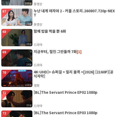
208분
동영상
누난 내게 여자야 2 - 커플 스토리.260807.720p-NEX
67
T
74분
동영상
함께 밥을 먹을 뿐 6화
68
25분
드라마
지금부터, 절친 그만둘까 7화
[1]
69
24분
드라마
4K-UHD]= 슈퍼걸 = 밀리 올콕 =[2026] [2160P][공
70
식자막]
108분
영화
[BL]The Servant Prince EP02 1080p
71
25분
드라마
[BL]The Servant Prince EP03 1080p
72