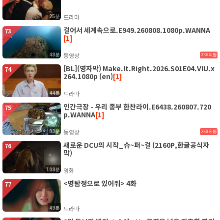
25분
드라마
걸어서 세계속으로.E949.260808.1080p.WANNA
73
[1]
48분
동영상
가격지원
[BL](영자막) Make.It.Right.2026.S01E04.VIU.x
74
264.1080p (en)
[1]
44분
드라마
인간극장 - 우리 종부 한찬라이.E6438.260807.720
75
p.WANNA
[1]
33분
동영상
가격지원
새로운 DCU의 시작_슈~퍼~걸 (2160P,한글공식자
76
막)
108분
영화
<명탐정으로 있어줘> 4화
77
49분
드라마