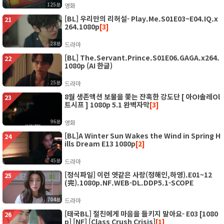
125분
영화
[BL] 우리만의 리허설- Play.Me.S01E03~E04.IQ.x
21
264.1080p
[3]
28분
드라마
[BL] The.Servant.Prince.S01E06.GAGA.x264.
22
1080p (AI 한글)
25분
드라마
8월 생존액션 보물을 쫓는 잔혹한 강도단 [ 아OI솔레Ol
23
트시프 ] 1080p 5.1 완벽자막
[3]
96분
영화
[BL]A Winter Sun Wakes the Wind in Spring H
24
ills Dream E13 1080p
[2]
45분
드라마
[정식파일] 이런 엿같은 사랑(정해인,하영).E01~12
25
(完).1080p.NF.WEB-DL.DDP5.1-SCOPE
704분
드라마
[태국BL] 절친에게 마음을 들키지 말아요- E03 [1080
26
p] [NF] [Class Crush Crisis]
[1]