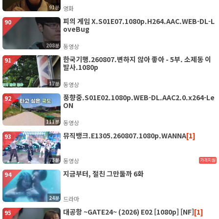
91분
영화
피의 게임 X.S01E07.1080p.H264.AAC.WEB-DL-L
90
oveBug
208분
동영상
한국기행.260807.변하지 않아 좋아 - 5부. 소제동 이
91
발사.1080p
17분
동영상
풍향중.S01E02.1080p.WEB-DL.AAC2.0.x264-Le
92
ON
111분
동영상
뮤직뱅크.E1305.260807.1080p.WANNA
[1]
93
73분
동영상
가격지원
지금부터, 절친 그만둘까 6화
94
24분
드라마
대공항 ~GATE24~ (2026) E02 [1080p] [NF]
[1]
95