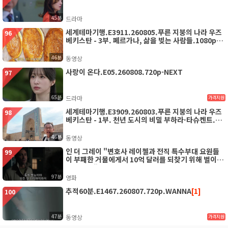
45분
드라마
세계테마기행.E3911.260805.푸른 지붕의 나라 우즈
96
베키스탄 - 3부. 페르가나, 삶을 빚는 사람들.1080p.W
EB-DL.x264-SETI
46분
동영상
사랑이 온다.E05.260808.720p-NEXT
97
65분
드라마
가격지원
세계테마기행.E3909.260803.푸른 지붕의 나라 우즈
98
베키스탄 - 1부. 천년 도시의 비밀 부하라·타슈켄트.10
80p.WEB-DL.x264-SETI
46분
동영상
인 더 그레이 "변호사 레이첼과 전직 특수부대 요원들
99
이 부패한 거물에게서 10억 달러를 되찾기 위해 벌이는
액션 작전"
97분
영화
추적60분.E1467.260807.720p.WANNA
[1]
100
47분
동영상
가격지원