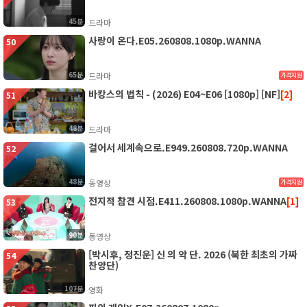
45분
드라마
사랑이 온다.E05.260808.1080p.WANNA
50
65분
드라마
가격지원
바캉스의 법칙 - (2026) E04~E06 [1080p] [NF]
[2]
51
48분
드라마
걸어서 세계속으로.E949.260808.720p.WANNA
52
48분
동영상
가격지원
전지적 참견 시점.E411.260808.1080p.WANNA
[1]
53
90분
동영상
[박시후, 정진운] 신 의 악 단. 2026 (북한 최초의 가짜
54
찬양단)
107분
영화