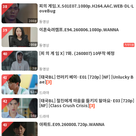
피의 게임.X.S01E07.1080p.H264.AAC.WEB-DL-L
38
oveBug
208분
동영상
이혼숙려캠프.E94.260806.1080p.WANNA
39
100분
동영상
가격지원
[피 의 게 임 X] 7화. (260807) 10부작 예정
40
3분
동영상
[태국BL] 언러키 베이- E01 [720p] [NF] [Unlucky B
41
ae]
[3]
52분
드라마
[태국BL] 절친에게 마음을 들키지 말아요- E03 [720p]
42
[NF] [Class Crush Crisis]
[3]
54분
드라마
아파트.E09.260808.720p.WANNA
43