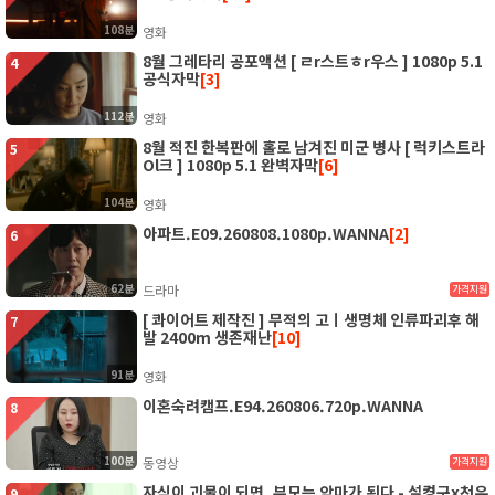
108분
영화
8월 그레타리 공포액션 [ ㄹr스트ㅎr우스 ] 1080p 5.1
4
공식자막
[3]
112분
영화
8월 적진 한복판에 홀로 남겨진 미군 병사 [ 럭키스트라
5
Ol크 ] 1080p 5.1 완벽자막
[6]
104분
영화
아파트.E09.260808.1080p.WANNA
[2]
6
62분
드라마
가격지원
[ 콰이어트 제작진 ] 무적의 고ㅣ생명체 인류파괴후 해
7
발 2400m 생존재난
[10]
91분
영화
이혼숙려캠프.E94.260806.720p.WANNA
8
100분
동영상
가격지원
자식이 괴물이 되면, 부모는 악마가 된다 - 설켱구x천우
9