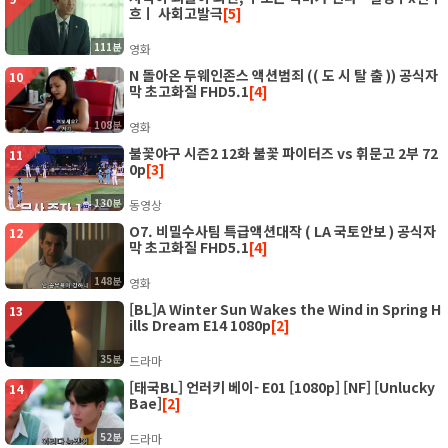
흐ㅣ 사회고발극
[5]
111분
영화
N 돌아온 두웨인존스 액션범죄 (( 도 시 탈 출 )) 공식자
10
막 초고화질 FHD5.1
[4]
108분
영화
불꽃야구 시즌2 12화 불꽃 파이터즈 vs 휘문고 2부 72
11
0p
[3]
130분
동영상
O7. 비밀수사팀 특급액션대작 ( LA 국토안보 ) 공식자
12
막 초고화질 FHD5.1
[4]
148분
영화
[BL]A Winter Sun Wakes the Wind in Spring H
13
ills Dream E14 1080p
[2]
35분
드라마
[태국BL] 언러키 베이- E01 [1080p] [NF] [Unlucky
14
Bae]
[2]
52분
드라마