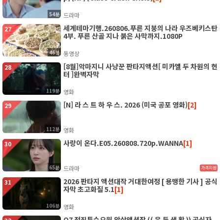
54분
드라마
세계테마기행.260806.푸른 지붕의 나라 우즈베키스탄
27
4부. 푸른 산골 지나 붉은 사막까지.1080P
46분
동영상
[8월]악마지니 사냥꾼 판타지액션[ 미카엘 두 차원의 헌
28
터 ]완벽자막
119분
영화
[N] 라 스 트 하 우 스. 2026 (미국 공포 영화)
[2]
29
112분
영화
사랑이 온다.E05.260808.720p.WANNA
[1]
30
65분
드라마
가격지원
2026 판타지 액션대작 거대한여정 [ 용맹한 기사 ] 공식
31
자막 초고화질 5.1
[1]
106분
영화
O7 전직특수요원 암살액션작 (( 은 둔 생 활 )) 공식자