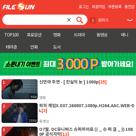
로그인
회원가입
쿠폰등록
충전샵
×
원피스
3
엿같은 사랑
천재여우
4
5
TOP100
프로모션
영화
드라마
동영상
애니
눈동자
6
테마관
만화
도서
피의 게임X
7
재벌X형사
8
불꽃야구
9
신민아 주연 - [ 진실의 눈 ] 1080p
[25]
1
저일초과화
10
98분
영화
킬러들
피의 게임X.E07.260807.1080p.H264.AAC.WEB-D
1
2
L
[2]
군체
2
208분
동영상
O7월. DC유니버스 슈퍼히어로 (( _ 슈 퍼 걸 _ )) 108
3
0P 공식자막
[11]