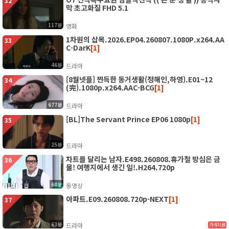
32
막 초고화질 FHD 5.1
117분
영화
1차원의 삽목.2026.EP04.260807.1080P.x264.AA
33
C-DarK
[1]
46분
드라마
[8월넷플] 찐득한 동거생활(정해인,하영).E01~12
34
(完).1080p.x264.AAC-BCG
[1]
677분
드라마
[BL]The Servant Prince EP06 1080p
[1]
35
25분
드라마
차트를 달리는 남자.E498.260808.휴가철 방심은 금
36
물! 여행지에서 생긴 일!.H264.720p
60분
동영상
아파트.E09.260808.720p-NEXT
[1]
37
63분
드라마
가격지원