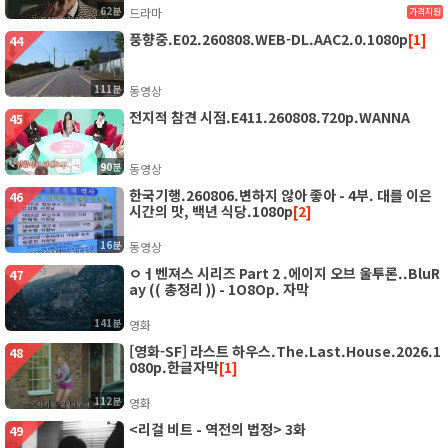
62분
드라마
가격지원
풍향중.E02.260808.WEB-DL.AAC2.0.1080p
[1]
44
111분
동영상
전지적 참견 시점.E411.260808.720p.WANNA
45
90분
동영상
한국기행.260806.변하지 않아 좋아 - 4부. 대를 이은
46
시간의 맛, 백년 식당.1080p
[2]
16분
동영상
ㅇㅓ벤져스 시리즈 Part 2 .에이지 오브 울투론..BluR
47
ay (( 총정리 )) - 1O8Op. 자막
141분
영화
[영화-SF] 라스트 하우스.The.Last.House.2026.1
48
080p.한글자막
[1]
112분
영화
<리걸 비트 - 역전의 법정> 3화
49