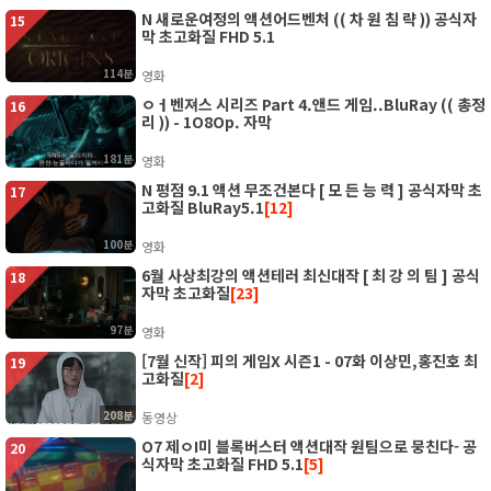
N 새로운여정의 액션어드벤처 (( 차 원 침 략 )) 공식자
15
막 초고화질 FHD 5.1
114분
영화
ㅇㅓ벤져스 시리즈 Part 4.앤드 게임..BluRay (( 총정
16
리 )) - 1O8Op. 자막
181분
영화
N 평점 9.1 액션 무조건본다 [ 모 든 능 력 ] 공식자막 초
17
고화질 BluRay5.1
[12]
100분
영화
6월 사상최강의 액션테러 최신대작 [ 최 강 의 팀 ] 공식
18
자막 초고화질
[23]
97분
영화
[7월 신작] 피의 게임X 시즌1 - 07화 이상민,홍진호 최
19
고화질
[2]
208분
동영상
O7 제ㅇI미 블록버스터 액션대작 원팀으로 뭉친다- 공
20
식자막 초고화질 FHD 5.1
[5]