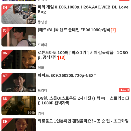
피의 게임 X.E06.1080p.H264.AAC.WEB-DL-Love
84
Bug
202분
동영상
[태드/BL]독 앤드 플레인 EP06 1080p정식
[1]
85
57분
드라마
로튼토마토 100퍼 [ 박스 1위 ] 서치 감독작품 - 1O8O
86
p. 공식자막
[13]
89분
영화
아파트.E09.260808.720p-NEXT
87
63분
드라마
가격지원
O8월. 스콧OI스트우드 2차대전 (( 럭ㅋI _ 스트라OI크
88
)) 1080P 완벽자막
104분
영화
외로움도 1인분이면 괜찮을까요? - 공 승 현 - 초고화질
89