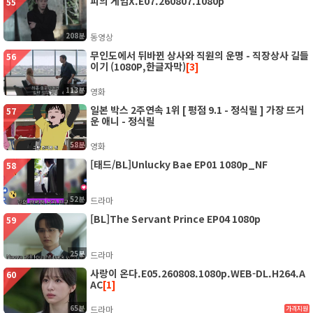
피의 게임X.E07.260807.1080p
55
208분
동영상
무인도에서 뒤바뀐 상사와 직원의 운명 - 직장상사 길들
56
이기 (1080P,한글자막)
[3]
113분
영화
일본 박스 2주연속 1위 [ 평점 9.1 - 정식릴 ] 가장 뜨거
57
운 애니 - 정식릴
58분
영화
[태드/BL]Unlucky Bae EP01 1080p_NF
58
52분
드라마
[BL]The Servant Prince EP04 1080p
59
25분
드라마
사랑이 온다.E05.260808.1080p.WEB-DL.H264.A
60
AC
[1]
65분
드라마
가격지원