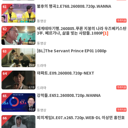
불후의 명곡2.E768.260808.720p.WANNA
61
96분
동영상
가격지원
세계테마기행.260805.푸른 지붕의 나라 우즈베키스탄
62
3부. 페르가나, 삶을 빚는 사람들.1080P
[1]
46분
동영상
[BL]The Servant Prince EP01 1080p
63
25분
드라마
아파트.E09.260808.720p-NEXT
64
63분
드라마
가격지원
강적들.E652.260808.720p.WANNA
65
66분
동영상
가격지원
피의게임X.E07.x265.720p.WEB-DL 이상민 홍진호
66